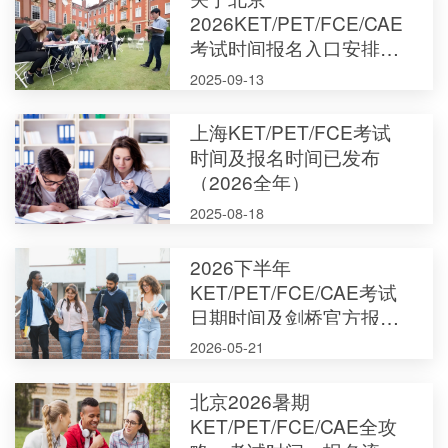
2026KET/PET/FCE/CAE
考试时间报名入口安排的
通知
2025-09-13
上海KET/PET/FCE考试
时间及报名时间已发布
（2026全年）
2025-08-18
2026下半年
KET/PET/FCE/CAE考试
日期时间及剑桥官方报名
入口
2026-05-21
北京2026暑期
KET/PET/FCE/CAE全攻