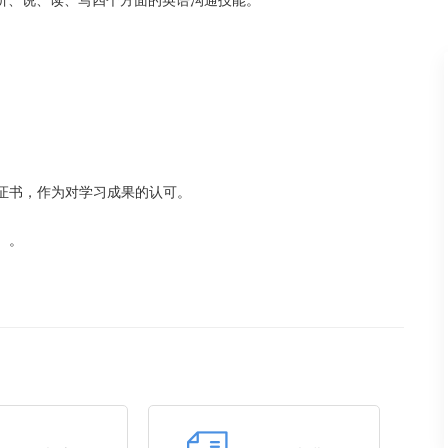
听、说、读、写四个方面的英语沟通技能。
语证书，作为对学习成果的认可。
）。